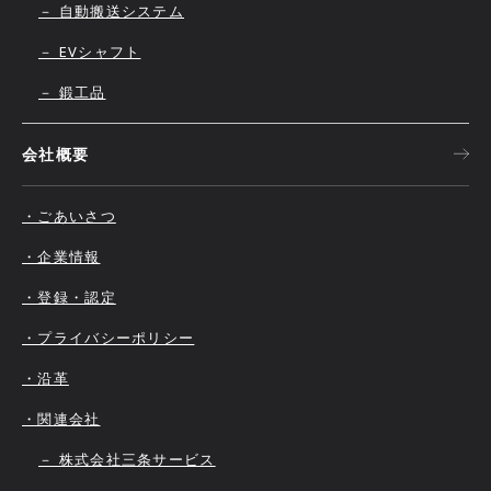
－ 自動搬送システム
－ EVシャフト
－ 鍛工品
会社概要
・ごあいさつ
・企業情報
・登録・認定
・プライバシーポリシー
・沿革
・関連会社
－ 株式会社三条サービス