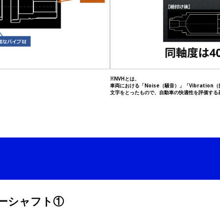
※NVHとは、
車両における「Noise（騒音）」「Vibratio
文字をとったもので、自動車の快適性を評価する
ターシャフト①