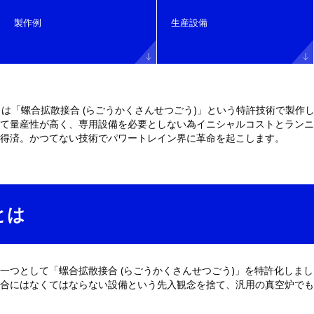
製作例
生産設備
トは「螺合拡散接合 (らごうかくさんせつごう)」という特許技術で製作
て量産性が高く、専用設備を必要としない為イニシャルコストとランニ
得済。かつてない技術でパワートレイン界に革命を起こします。
とは
一つとして「螺合拡散接合 (らごうかくさんせつごう)」を特許化しま
合にはなくてはならない設備という先入観念を捨て、汎用の真空炉でも