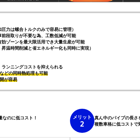
加圧力は螺合トルクのみで容易に管理）
事前段取りが不要な為、工数低減が可能
有効ゾーンを最大限活用でき大量生産が可能
、昇温時間削減と省エネルギー化も同時に実現）
、ランニングコストを抑えられる
などの同時熱処理も可能
開が容易
メリット
量なのに低コスト！
真ん中のパイプの長さ
2
複数車格に低コストで