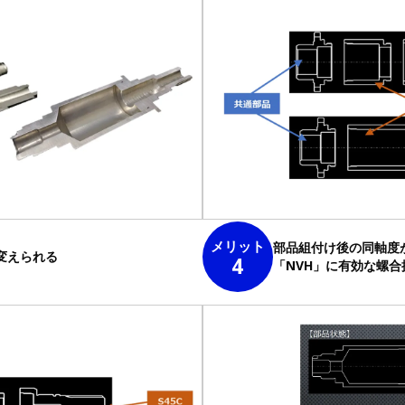
メリット
部品組付け後の同軸度
変えられる
4
「NVH」に有効な螺合