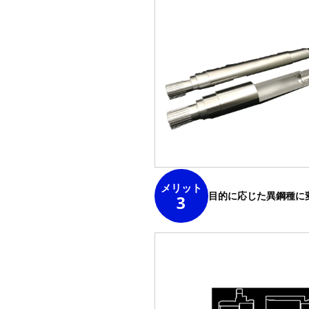
メリット
目的に応じた異鋼種に
3