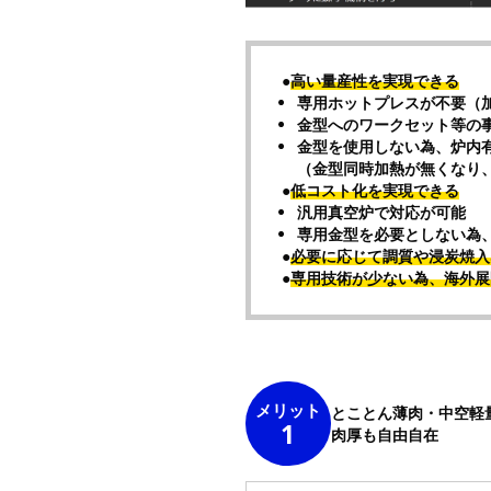
●
高い量産性を実現できる
専用ホットプレスが不要（
金型へのワークセット等の
金型を使用しない為、炉内
（金型同時加熱が無くなり
●
低コスト化を実現できる
汎用真空炉で対応が可能
専用金型を必要としない為
●
必要に応じて調質や浸炭焼入
●
専用技術が少ない為、海外展
メリット
とことん薄肉・中空軽
1
肉厚も自由自在