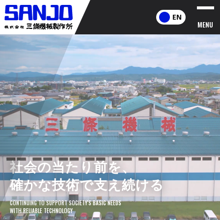
EN
MENU
社会の当たり前を、
確かな技術で支え続ける
CONTINUING TO SUPPORT SOCIETY'S BASIC NEEDS
WITH RELIABLE TECHNOLOGY