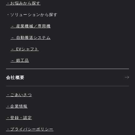
・お悩みから探す
・ソリューションから探す
－ 産業機械／専用機
－ 自動搬送システム
－ EVシャフト
－ 鍛工品
会社概要
・ごあいさつ
・企業情報
・登録・認定
・プライバシーポリシー