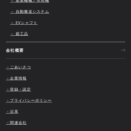
－ 産業機械／専用機
－ 自動搬送システム
－ EVシャフト
－ 鍛工品
会社概要
・ごあいさつ
・企業情報
・登録・認定
・プライバシーポリシー
・沿革
・関連会社