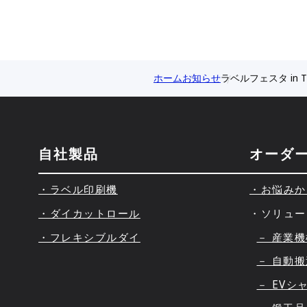
ホーム
お知らせ
ラベルフェスタ in 
自社製品
オーダ
・ラベル印刷機
・お悩みか
・ダイカットロール
・ソリュー
・フレキシブルダイ
－ 産業
－ 自動
－ EVシ