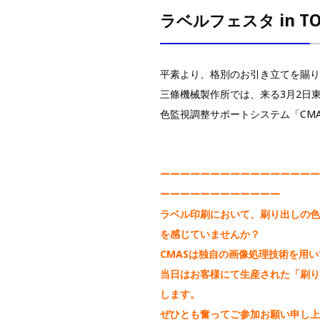
ラベルフェスタ in T
平素より、格別のお引き立てを賜り
三條機械製作所では、来る3月2日東京
色監視調整サポートシステム「CM
ーーーーーーーーーーーーーーーー
ーーーーーーーーーーーー
ラベル印刷において、刷り出しの色
を感じていませんか？
CMASは独自の画像処理技術を用
当日はお客様にて生産された「刷り
します。
ぜひとも奮ってご参加お願い申し上