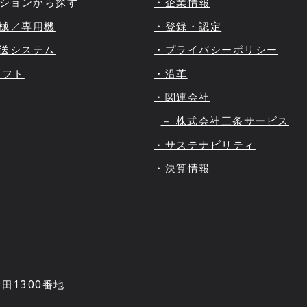
ションから探す
・企業情報
機械／専用機
・登録・認定
搬送システム
・プライバシーポリシー
ャフト
・沿革
・関連会社
－ 株式会社三条サービス
・サステナビリティ
・決算情報
田1300番地