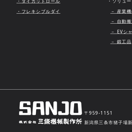
・ダイカットロール
・ソリュー
・フレキシブルダイ
－ 産業
－ 自動
－ EVシ
－ 鍛工品
〒959-1151
新潟県三条市猪子場新