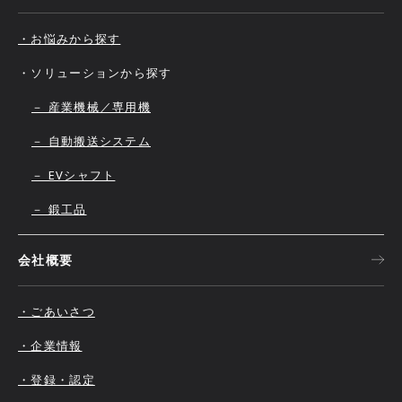
・お悩みから探す
・ソリューションから探す
－ 産業機械／専用機
－ 自動搬送システム
－ EVシャフト
－ 鍛工品
会社概要
・ごあいさつ
・企業情報
・登録・認定